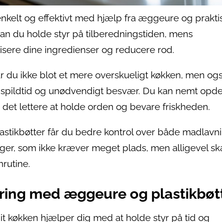
enkelt og effektivt med hjælp fra æggeure og prakti
an du holde styr på tilberedningstiden, mens
isere dine ingredienser og reducere rod.
r du ikke blot et mere overskueligt køkken, men og
 spildtid og unødvendigt besvær. Du kan nemt opde
 det lettere at holde orden og bevare friskheden.
stikbøtter får du bedre kontrol over både madlavn
nger, som ikke kræver meget plads, men alligevel s
nrutine.
ering med æggeure og plastikbøt
it køkken hjælper dig med at holde styr på tid og