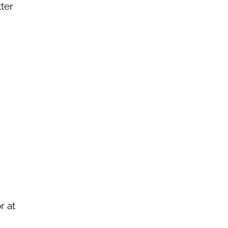
ter
r at