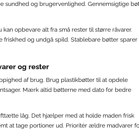
åde sundhed og brugervenlighed. Gennemsigtige bøt
 kan opbevare alt fra små rester til større råvarer.
re friskhed og undgå spild. Stablebare bøtter sparer
arer og rester
ppighed af brug. Brug plastikbøtter til at opdele
ntsager. Mærk altid bøtterne med dato for bedre
fttætte låg. Det hjælper med at holde maden frisk
t at tage portioner ud. Prioritér ældre madvarer fo