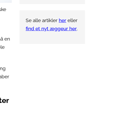
ske
Se alle artikler
her
eller
find et nyt æggeur her
.
så en
le
ing
kaber
ter