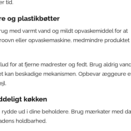
r tid.
e og plastikbøtter
brug med varmt vand og mildt opvaskemiddel for at
ikroovn eller opvaskemaskine, medmindre produktet
ud for at fjerne madrester og fedt. Brug aldrig van
 det kan beskadige mekanismen. Opbevar æggeure et
jl.
yddeligt køkken
e og rydde ud i dine beholdere. Brug mærkater med d
 madens holdbarhed.