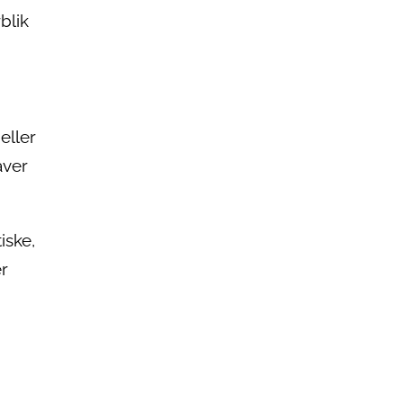
blik
eller
aver
iske,
er