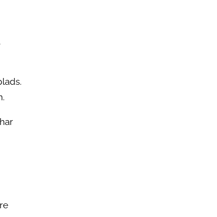
.
plads.
n.
 har
re